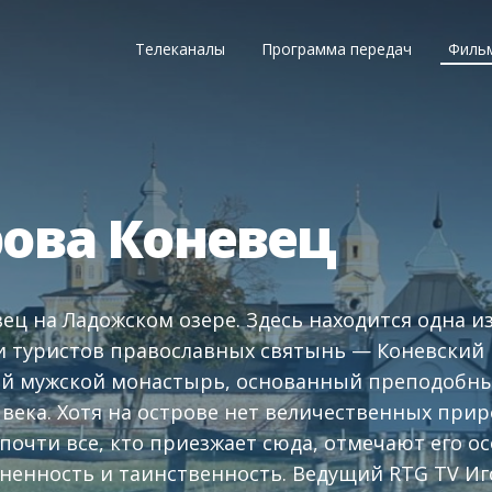
Телеканалы
Программа передач
Филь
рова Коневец
ец на Ладожском озере. Здесь находится одна и
и туристов православных святынь — Коневский 
й мужской монастырь, основанный преподобн
о века. Хотя на острове нет величественных при
почти все, кто приезжает сюда, отмечают его о
иненность и таинственность. Ведущий RTG TV И