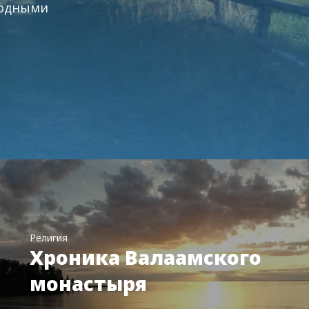
родными
Религия
Хроника Валаамского
монастыря