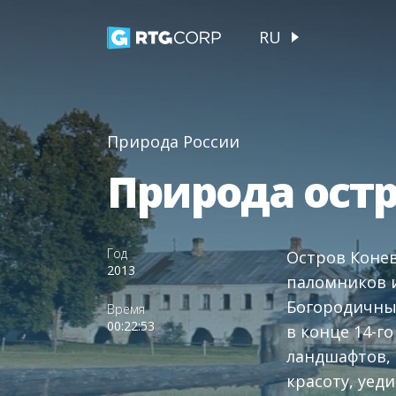
RU
Природа России
Природа ост
Год
Остров Конев
2013
паломников 
Богородичны
Время
00:22:53
в конце 14-г
ландшафтов, 
красоту, уед