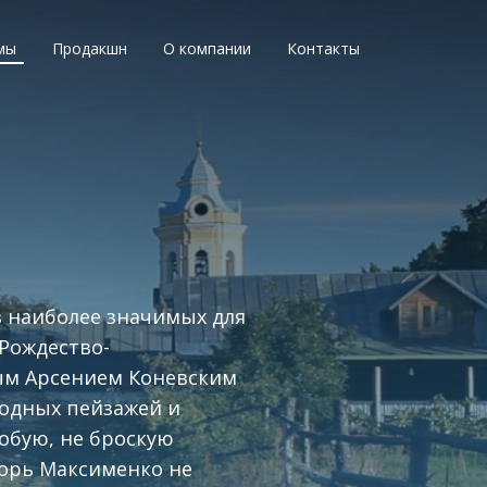
мы
Продакшн
О компании
Контакты
з наиболее значимых для
Рождество-
ым Арсением Коневским
родных пейзажей и
собую, не броскую
горь Максименко не