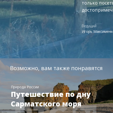
только посе
достопримеч
Ведущий
Игорь Максименк
Возможно, вам также понравятся
Природа России
Путешествие по дну
Сарматского моря