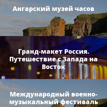
Ангарский музей часов
Гранд-макет Россия.
Путешествие с Запада на
Восток
Международный военно-
музыкальный фестиваль