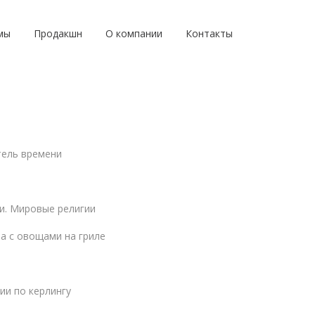
мы
Продакшн
О компании
Контакты
тель времени
и. Мировые религии
а с овощами на гриле
ии по керлингу