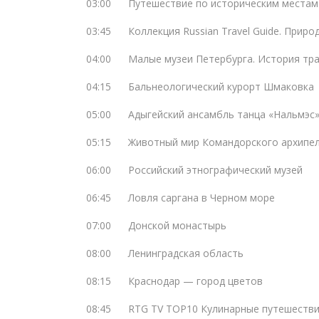
03:00
Путешествие по историческим местам
03:45
Коллекция Russian Travel Guide. Приро
04:00
Малые музеи Петербурга. История тр
04:15
Бальнеологический курорт Шмаковка
05:00
Адыгейский ансамбль танца «Нальмэс
05:15
Животный мир Командорского архипе
06:00
Российский этнографический музей
06:45
Ловля саргана в Черном море
07:00
Донской монастырь
08:00
Ленинградская область
08:15
Краснодар — город цветов
08:45
RTG TV TOP10 Кулинарные путешестви