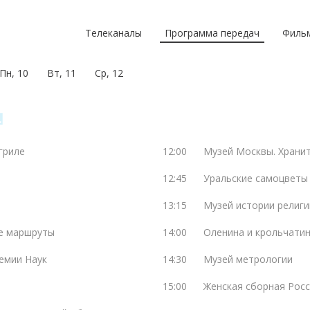
Телеканалы
Программа передач
Филь
Пн, 10
Вт, 11
Ср, 12
гриле
12:00
Музей Москвы. Храни
12:45
Уральские самоцветы
13:15
Музей истории религи
ие маршруты
14:00
Оленина и крольчатин
емии Наук
14:30
Музей метрологии
15:00
Женская сборная Росс