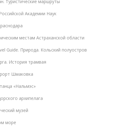
н. Туристические маршруты
Российской Академии Наук
Краснодара
рическим местам Астраханской области
vel Guide. Природа. Кольский полуостров
рга. История трамвая
урорт Шмаковка
танца «Нальмэс»
орского архипелага
ческий музей
ом море