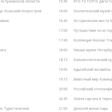
 Астраханской области
15:45
RTG TV TOP10 Дагеста
да. Кольский полуостров
16:00
Зоологический музей 
амвая
16:45
Исторические места 
17:00
Путешествие по исто
»
17:45
Коллекция Russian Tra
лага
18:00
Малые музеи Петербу
18:15
Бальнеологический к
19:00
Адыгейский ансамбль 
19:15
Животный мир Команд
20:00
Российский этнографи
20:45
Ловля саргана в Черн
я. Туристические
21:00
Донской монастырь