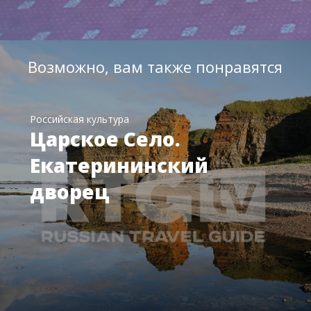
Возможно, вам также понравятся
Российская культура
Царское Село.
Екатерининский
дворец