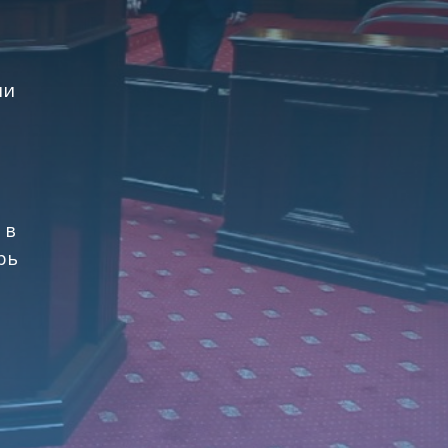
ии
 в
рь