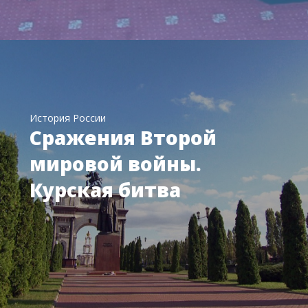
История России
Сражения Второй
мировой войны.
Курская битва