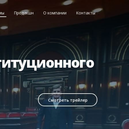
мы
Продакшн
О компании
Контакты
титуционного
Смотреть трейлер