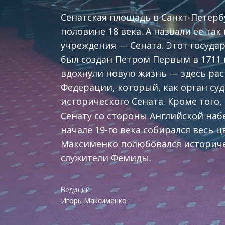
Сенатская площадь в Санкт-Петерб
половине 18 века. А назвали ее та
учреждения — Сената. Этот госуд
был создан Петром Первым в 1711 г
вдохнули новую жизнь — здесь рас
Федерации, который, как орган суд
исторического Сената. Кроме того
Сенату со стороны Английской наб
начале 19-го века собирался весь
Максименко полюбовался историче
служители Фемиды.
Ведущий
Игорь Максименко