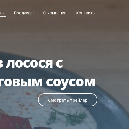
мы
Продакшн
О компании
Контакты
 лосося с
товым соусом
Смотреть трейлер