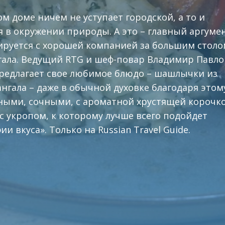
ом доме ничем не уступает городской, а то и
я в окружении природы. А это – главный аргумен
ируется с хорошей компанией за большим столо
гала. Ведущий RTG и шеф-повар Владимир Павло
предлагает свое любимое блюдо – шашлычки из
мангала – даже в обычной духовке благодаря этом
ными, сочными, с ароматной хрустящей корочко
с укропом, к которому лучше всего подойдет
и вкуса». Только на Russian Travel Guide.