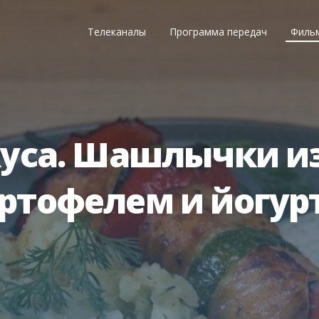
Телеканалы
Программа передач
Филь
уса. Шашлычки из
ртофелем и йогур