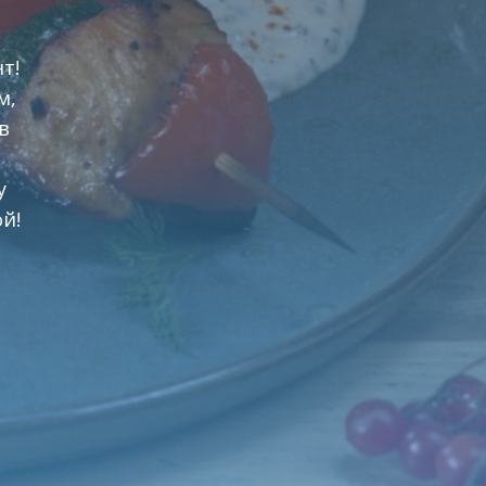
т!
м,
в
у
й!