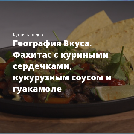
Кухни народов
География Вкуса.
Фахитас с куриными
сердечками,
кукурузным соусом и
гуакамоле