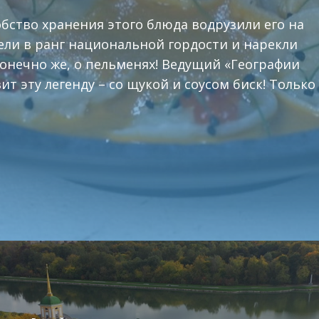
обство хранения этого блюда водрузили его на
вели в ранг национальной гордости и нарекли
 конечно же, о пельменях! Ведущий «Географии
т эту легенду – со щукой и соусом биск! Только