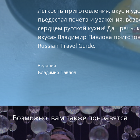
Лёгкость приготовления, вкус и уд
пьедестал почёта и уважения, воз
сердцем русской кухни! Да... речь,
вкуса» Владимир Павлова приготови
Russian Travel Guide.
Ведущий
Владимир Павлов
Возможно, вам также понравятся