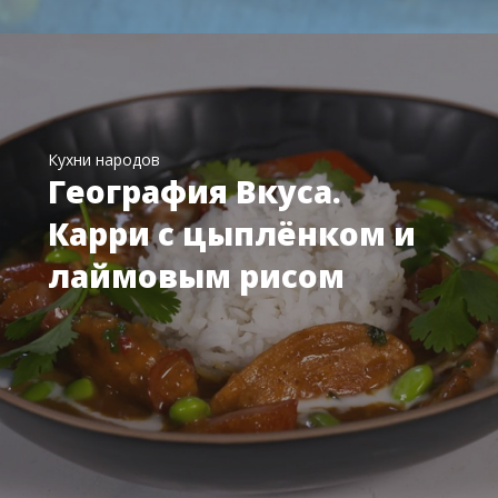
Кухни народов
География Вкуса.
Карри с цыплёнком и
лаймовым рисом