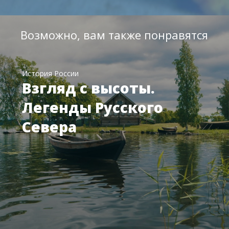
Возможно, вам также понравятся
История России
Взгляд с высоты.
Легенды Русского
Севера