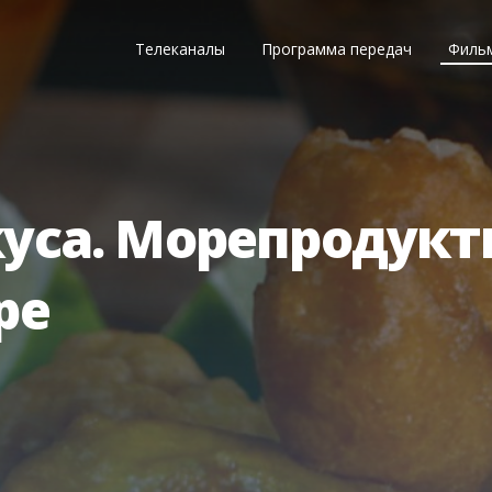
Телеканалы
Программа передач
Филь
куса. Морепродукт
ре