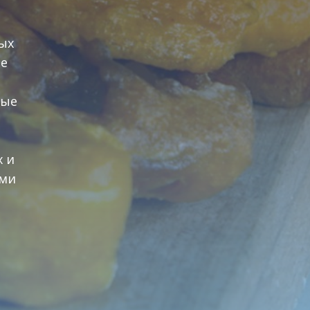
ых
ле
ные
х и
ами