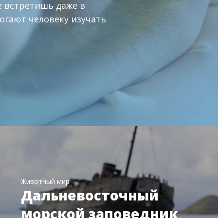
е встретишь даже в
могают человеку изучать
Животный мир
Дальневосточный
морской заповедник