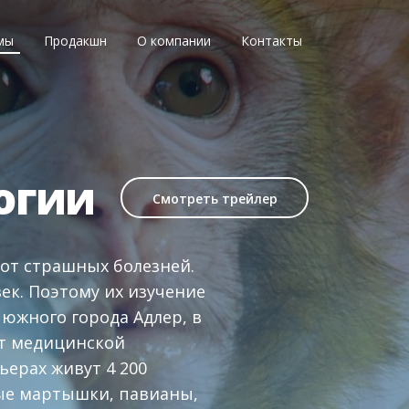
мы
Продакшн
О компании
Контакты
огии
Смотреть трейлер
от страшных болезней.
ек. Поэтому их изучение
южного города Адлер, в
ут медицинской
ьерах живут 4 200
ные мартышки, павианы,