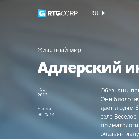
RU
Животный мир
Адлерский и
Год
Обезьяны пом
2013
Они биологич
дает людям б
Время
00:25:14
селе Веселое
приматологии
обезьян: лап