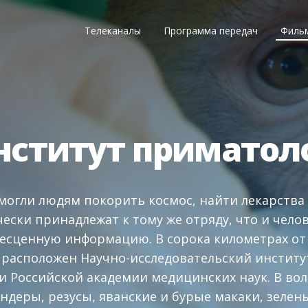
Телеканалы
Программа передач
Филь
нститут приматол
огли людям покорить космос, найти лекарства 
ески принадлежат к тому же отряду, что и челов
есценную информацию. В сорока километрах от 
, расположен Научно-исследовательский инстит
 Российской академии медицинских наук. В вол
ундеры, резусы, яванские и бурые макаки, зеле