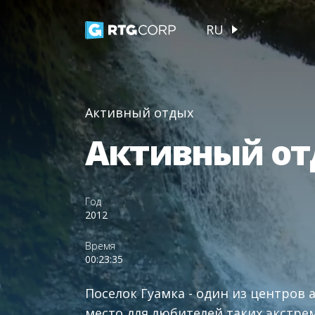
RU
Активный отдых
Активный от
Год
2012
Время
00:23:35
Поселок Гуамка - один из центров 
место для любителей таких экстре