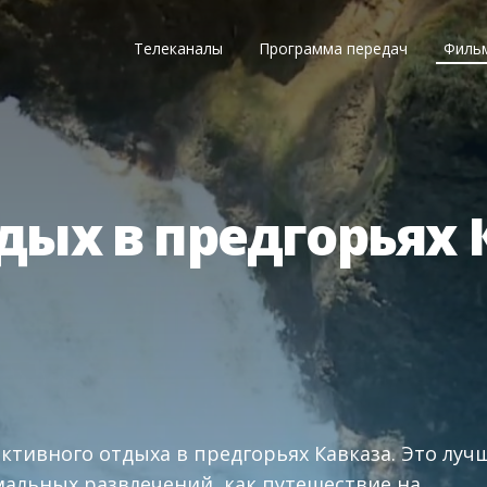
Телеканалы
Программа передач
Филь
дых в предгорьях 
активного отдыха в предгорьях Кавказа. Это луч
мальных развлечений, как путешествие на