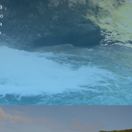
й
ко
я
а