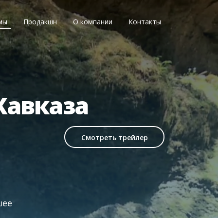
мы
Продакшн
О компании
Контакты
Кавказа
Смотреть трейлер
шее