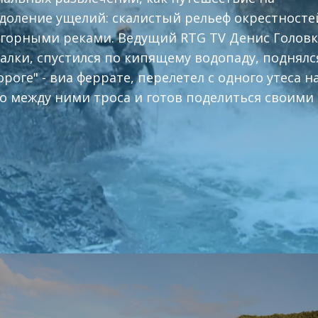
доление ущелий: скалистый рельеф окрестносте
горными реками. Ведущий RTG TV Денис Голов
алки, спустился по кипящему водопаду, поднялс
оге" - виа феррате, перелетел с одного утеса н
 между ними троса и готов поделиться своими