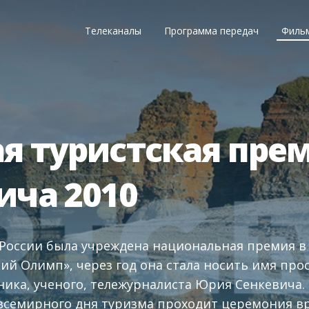
Телеканалы
Программа передач
Филь
я туристская пре
ича 2010
в России была учреждена национальная премия в 
ий Олимп», через год она стала носить имя про
ика, ученого, тележурналиста Юрия Сенкевича. 
семирного дня туризма проходит церемония вр