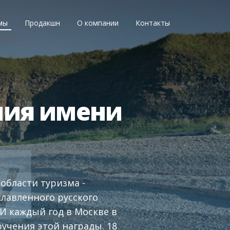
мы
Продакшн
О компании
Контакты
мия имени
области туризма -
славленного русского
И каждый год в Москве в
учения этой награды. 18