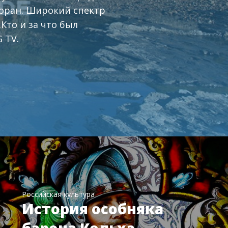
торан. Широкий спектр
Кто и за что был
 TV.
Российская культура
История особняка