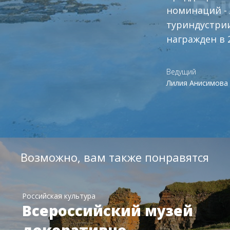
номинаций - 
туриндустрии
награжден в 2
Ведущий
Лилия Анисимова
Возможно, вам также понравятся
Российская культура
Всероссийский музей