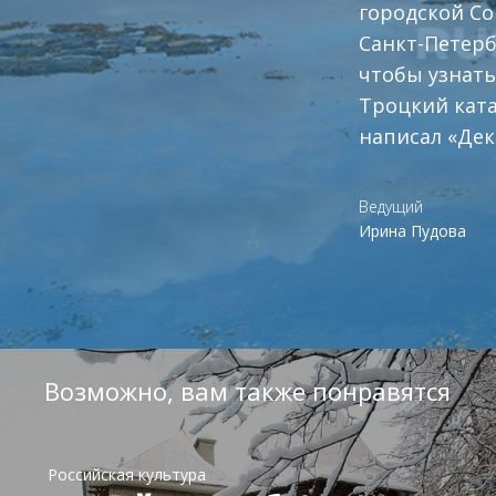
городской Со
Санкт-Петерб
чтобы узнать
Троцкий ката
написал «Дек
Ведущий
Ирина Пудова
Возможно, вам также понравятся
Российская культура