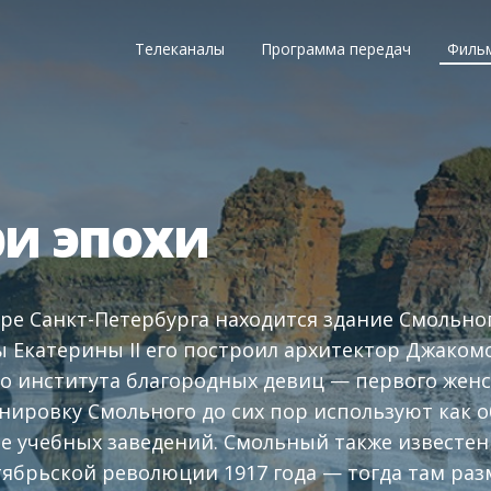
Телеканалы
Программа передач
Филь
и эпохи
ре Санкт-Петербурга находится здание Смольного
Екатерины II его построил архитектор Джаком
о института благородных девиц — первого женс
анировку Смольного до сих пор используют как 
е учебных заведений. Смольный также известен
ябрьской революции 1917 года — тогда там ра