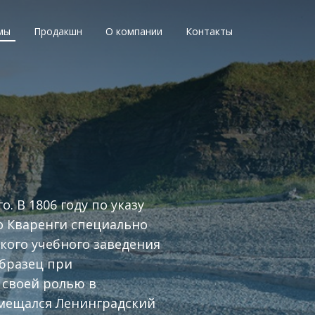
мы
Продакшн
О компании
Контакты
. В 1806 году по указу
о Кваренги специально
кого учебного заведения
образец при
 своей ролью в
змещался Ленинградский