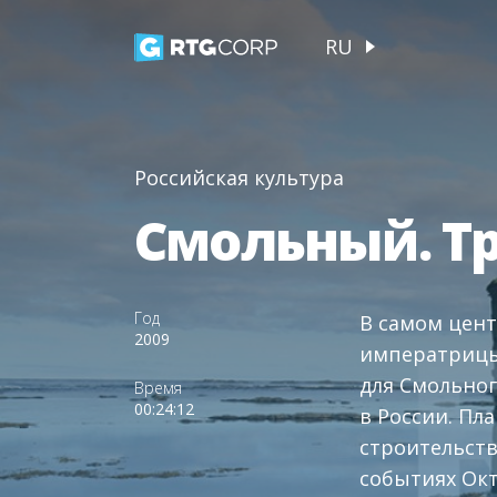
RU
Российская культура
Смольный. Тр
Год
В самом цент
2009
императрицы 
для Смольног
Время
00:24:12
в России. Пл
строительств
событиях Окт