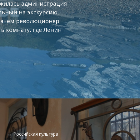
ложилась администрация
льный на экскурсию,
 зачем революционер
ь комнату, где Ленин
Российская культура