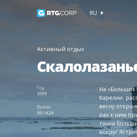
RU
Активный отдых
Скалолазанье
Год
На «Больших 
2009
Карелии, рас
весну открыв
Время
00:14:24
раз к ним пр
точка Больши
вокруг Ястре