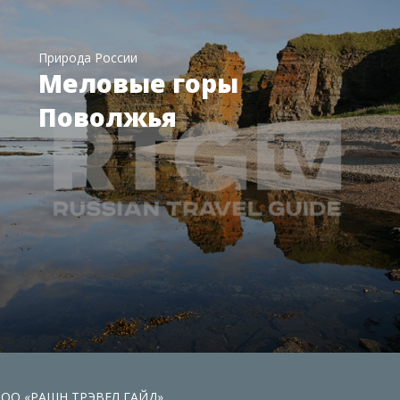
Природа России
Меловые горы
Поволжья
 ООО «РАШН ТРЭВЕЛ ГАЙД».