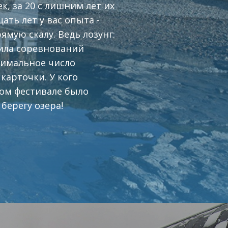
к, за 20 с лишним лет их
ать лет у вас опыта -
мую скалу. Ведь лозунг:
вила соревнований
симальное число
карточки. У кого
том фестивале было
берегу озера!