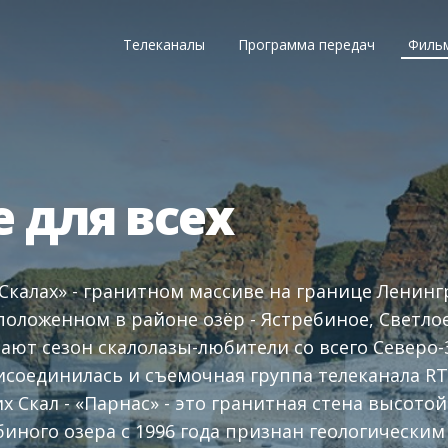
Телеканалы
Программа передач
Филь
 для всех
Скалах» - гранитном массиве на границе Ленинг
положенном в районе озёр - Ястребиное, Светло
ают сезон скалолазы-любители со всего Северо-
исоединилась и съемочная группа телеканала RT
х Скал - «Парнас» - это гранитная стена высотой
биного озера с 1996 года признан геологически