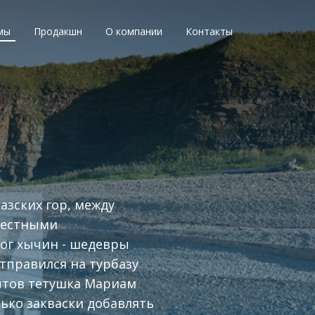
мы
Продакшн
О компании
Контакты
азских гор, между
вестными
ог хычин - шедевры
тправился на турбазу
птов тетушка Мариам
лько закваски добавлять