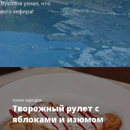
 Вуколов узнал, что
мого кефира!
Кухни народов
Творожный рулет с
яблоками и изюмом