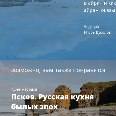
в айран и как
айран, оказы
Ведущий
Игорь Вуколов
Возможно, вам также понравятся
Кухни народов
Псков. Русская кухня
былых эпох