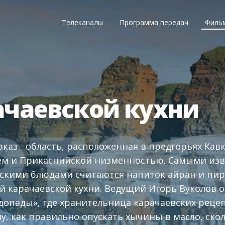
Телеканалы
Программа передач
Филь
ачаевской кухни
каз - область, расположенная в предгорьях Кавк
м и Прикаспийской низменностью. Самыми из
зскими блюдами считаются напиток айран и пир
 карачаевской кухни. Ведущий Игорь Вуколов о
допады», где хранительница карачаевских реце
у, как правильно опускать хычины в масло, ско