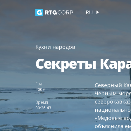
RU
Кухни народов
Секреты Кар
Год
Северный Кав
2009
Черным море
северокавка
Время
00:26:43
национальной
«Медовые во
объяснила ем