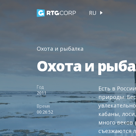
RU
Охота и рыбалка
Охота и рыб
Год
Есть в Росси
2011
природы. Бес
увлекательно
Время
00:26:52
кабаны, лоси,
много веков
съезжаются л