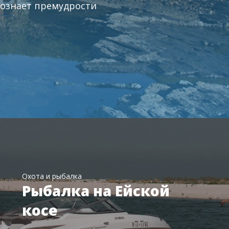
познает премудрости
Охота и рыбалка
Рыбалка на Ейской
косе