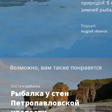
природой. В
зимней рыба
Ведущий
Андрей Иванов
Возможно, вам также понравятся
Охота и рыбалка
Рыбалка у стен
Петропавловской