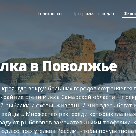
Телеканалы
Программа передач
Филь
алка в Поволжье
и края, где вокруг больших городов сохраняется
крайние степи и леса Самарской области - прек
й рыбалки и охоты. Животный мир здесь богат и
 зайцы.... Множество рек, среди которых главная,
 радуют рыболовов замечательными трофеями. 
юди со всех уголков России, чтобы почувствоват